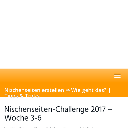
Skip
x
to
Nischenhai GRATIS Kurs -
main
Komplettanleitung zum Bau einer
content
erfolgreichen Nischenseite
DOWNLOAD
Toggle 
Nischenseiten erstellen ⇒ Wie geht das? |
Tipps & Tricks
Nischenseiten-Challenge 2017 –
Woche 3-6