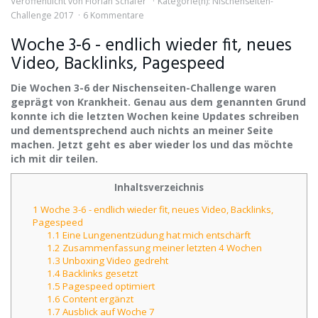
Veröffentlicht von
Florian Schäfer
Kategorie(n):
Nischenseiten-
Challenge 2017
6 Kommentare
Woche 3-6 - endlich wieder fit, neues
Video, Backlinks, Pagespeed
​Die Wochen 3-6 der Nischenseiten-Challenge waren
geprägt von Krankheit. Genau aus dem genannten Grund
konnte ich die letzten Wochen keine Updates schreiben
und dementsprechend auch nichts an meiner Seite
machen. Jetzt geht es aber wieder los und das möchte
ich mit dir teilen.
Inhaltsverzeichnis
1
Woche 3-6 - endlich wieder fit, neues Video, Backlinks,
Pagespeed
1.1
Eine Lungenentzüdung hat mich entschärft
1.2
​Zusammenfassung meiner letzten 4 Wochen
1.3
Unboxing Video gedreht
1.4
Backlinks gesetzt
1.5
Pagespeed optimiert​
1.6
Content ergänzt​
1.7
Ausblick auf Woche 7​